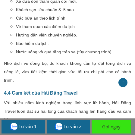
Xe đưa đón tham quan đời mới.
Khách sạn tiêu chuẩn 3–5 sao.
Các bữa ăn theo lịch trình.
Vé tham quan các điểm du lịch.
Hướng dẫn viên chuyên nghiệp.
Bảo hiểm du lịch.
Nước uống và quà tặng trên xe (tùy chương trình).
Nhờ dịch vụ đồng bộ, du khách không cần tự đặt từng dịch vụ
riêng lẻ, vừa tiết kiệm thời gian vừa tối ưu chi phí cho cả hành
trình.
↑
4.4 Cam kết của Hải Đăng Travel
Với nhiều năm kinh nghiệm trong lĩnh vực lữ hành, Hải Đăng
Travel luôn đặt sự hài lòng của khách hàng lên hàng đầu và cam
kết:
Tư vấn 1
Tư vấn 2
Gọi ngay
Cung cấp tour đúng lịch trình đã công bố.