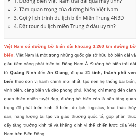
1. Đường biển Việt Nam trải dài qua mấy tỉnh?
2. Tầm quan trọng của đường biển Việt Nam
3. Gợi ý lịch trình du lịch biển Miền Trung 4N3D
4. Đặt tour du lịch miền Trung ở đâu uy tín?
Việt Nam có đường bờ biển dài khoảng 3.260 km đường bờ
biể
n
, Việt Nam là một trong những quốc gia sở hữu bờ biển dài và
giàu tiềm năng phát triển tại Đông Nam Á. Đường bờ biển trải dài
từ
Quảng Ninh
đến
An Giang
, đi qua
21 tỉnh, thành phố ven
biển
theo đơn vị hành chính mới nhất, tạo nên hệ thống bãi biển,
vịnh biển, cảng biển và đảo phong phú. Không chỉ mang đến cảnh
quan thiên nhiên tuyệt đẹp, đường bờ biển còn là nền tảng quan
trọng để phát triển kinh tế biển, du lịch, logistics, khai thác thủy
sản, năng lượng tái tạo và giao thương quốc tế, góp phần thúc
đẩy tăng trưởng kinh tế và khẳng định vị thế chiến lược của Việt
Nam trên Biển Đông.