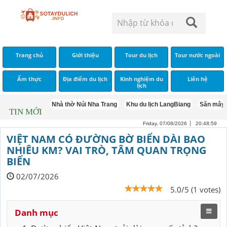
Trang chủ
Giới thiệu
Tour du lịch
Tour nước ngoài
Ẩm thực
Địa điểm du lịch
Kinh nghiệm du
Liên hệ
lịch
Hòn Tằm
Nhà thờ Núi Nha Trang
Khu du lịch LangBiang
Săn mây Đà Lạt
TIN MỚI
Friday, 07/08/2026
20:49:00
VIỆT NAM CÓ ĐƯỜNG BỜ BIỂN DÀI BAO
NHIÊU KM? VAI TRÒ, TÂM QUAN TRỌNG
BIỂN
02/07/2026
5.0/5 (1 votes)
Danh mục