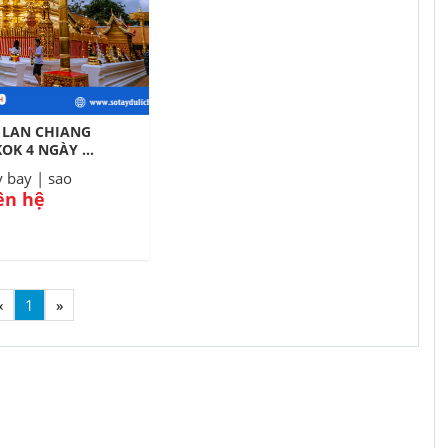
 LAN CHIANG
 NGÀY 3
 bay | sao
iên hệ
«
1
»