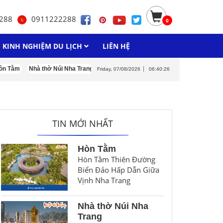
288
0911222288
0
KINH NGHIỆM DU LỊCH
LIÊN HỆ
 Tằm
Nhà thờ Núi Nha Trang
Khu du lịch LangBiang
Săn mây Đà Lạt
Friday, 07/08/2026
06:40:27
TIN MỚI NHẤT
Hòn Tằm
Hòn Tằm Thiên Đường
Biển Đảo Hấp Dẫn Giữa
Vịnh Nha Trang
Nhà thờ Núi Nha
Trang