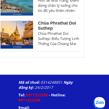
Hòn Sẻ Nha Trang: Điểm
dừng chân lý tưởng cho
tín đồ yêu thiên nhiên
Chùa Phrathat Doi
Suthep
Chùa Phrathat Doi
Suthep: Biểu Tượng Linh
Thiêng Của Chiang Mai
Mã số thuế:
0314248851
Ngày
đăng ký:
24/2/2017
Tel:
0911222288
- Hotline:
0911222288
Email: