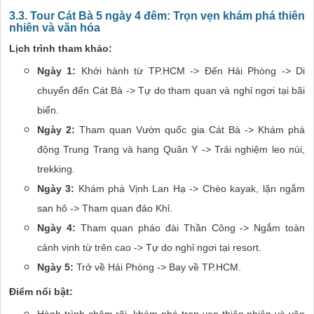
3.3. Tour Cát Bà 5 ngày 4 đêm: Trọn vẹn khám phá thiên
nhiên và văn hóa
Lịch trình tham khảo:
Ngày 1:
Khởi hành từ TP.HCM -> Đến Hải Phòng -> Di
chuyển đến Cát Bà -> Tự do tham quan và nghỉ ngơi tại bãi
biển.
Ngày 2:
Tham quan Vườn quốc gia Cát Bà -> Khám phá
động Trung Trang và hang Quân Y -> Trải nghiệm leo núi,
trekking.
Ngày 3:
Khám phá Vịnh Lan Hạ -> Chèo kayak, lặn ngắm
san hô -> Tham quan đảo Khỉ.
Ngày 4:
Tham quan pháo đài Thần Công -> Ngắm toàn
cảnh vịnh từ trên cao -> Tự do nghỉ ngơi tại resort.
Ngày 5:
Trở về Hải Phòng -> Bay về TP.HCM.
Điểm nổi bật: