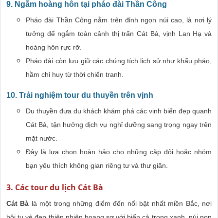
9. Ngắm hoàng hôn tại pháo đài Thần Công
Pháo đài Thần Công nằm trên đỉnh ngọn núi cao, là nơi lý
tưởng để ngắm toàn cảnh thị trấn Cát Bà, vịnh Lan Hạ và
hoàng hôn rực rỡ.
Pháo đài còn lưu giữ các chứng tích lịch sử như khẩu pháo,
hầm chỉ huy từ thời chiến tranh.
10. Trải nghiệm tour du thuyền trên vịnh
Du thuyền đưa du khách khám phá các vịnh biển đẹp quanh
Cát Bà, tận hưởng dịch vụ nghỉ dưỡng sang trọng ngay trên
mặt nước.
Đây là lựa chọn hoàn hảo cho những cặp đôi hoặc nhóm
bạn yêu thích không gian riêng tư và thư giãn.
3. Các tour du lịch Cát Bà
Cát Bà
là một trong những điểm đến nổi bật nhất miền Bắc, nơi
hội tụ vẻ đẹp thiên nhiên hoang sơ với biển cả trong xanh, núi non