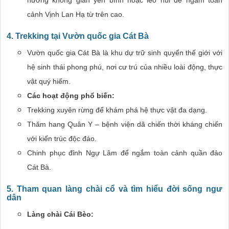
hưởng không gian yên bình hoặc leo núi để ngắm toàn
cảnh Vịnh Lan Hạ từ trên cao.
4. Trekking tại Vườn quốc gia Cát Bà
Vườn quốc gia Cát Bà là khu dự trữ sinh quyển thế giới với
hệ sinh thái phong phú, nơi cư trú của nhiều loài động, thực
vật quý hiếm.
Các hoạt động phổ biến:
Trekking xuyên rừng để khám phá hệ thực vật đa dạng.
Thăm hang Quân Y – bệnh viện dã chiến thời kháng chiến
với kiến trúc độc đáo.
Chinh phục đỉnh Ngự Lâm để ngắm toàn cảnh quần đảo
Cát Bà.
5. Tham quan làng chài cổ và tìm hiểu đời sống ngư
dân
Làng chài Cái Bèo: