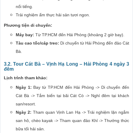
nổi tiếng.
Trải nghiệm ẩm thực hải sản tươi ngon.
Phương tiện di chuyển:
Máy bay:
Từ TP.HCM đến Hải Phòng (khoảng 2 giờ bay).
Tàu cao tốc/cáp treo:
Di chuyển từ Hải Phòng đến đảo Cát
Bà.
3.2. Tour Cát Bà – Vịnh Hạ Long – Hải Phòng 4 ngày 3
đêm
Lịch trình tham khảo:
Ngày 1:
Bay từ TP.HCM đến Hải Phòng -> Di chuyển đến
Cát Bà -> Tắm biển tại bãi Cát Cò -> Nghỉ đêm tại khách
sạn/resort.
Ngày 2:
Tham quan Vịnh Lan Hạ -> Trải nghiệm lặn ngắm
san hô, chèo kayak -> Tham quan đảo Khỉ -> Thưởng thức
bữa tối hải sản.