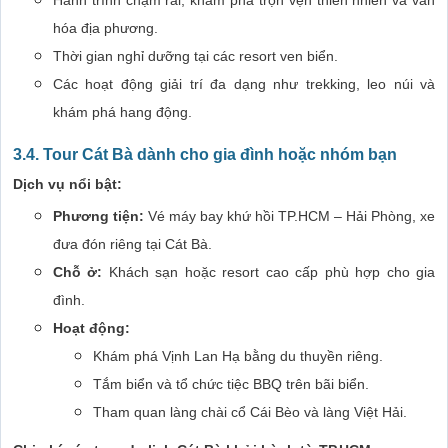
Hành trình chậm rãi, khám phá trọn vẹn thiên nhiên và văn
hóa địa phương.
Thời gian nghỉ dưỡng tại các resort ven biển.
Các hoạt động giải trí đa dạng như trekking, leo núi và
khám phá hang động.
3.4. Tour Cát Bà dành cho gia đình hoặc nhóm bạn
Dịch vụ nổi bật:
Phương tiện:
Vé máy bay khứ hồi TP.HCM – Hải Phòng, xe
đưa đón riêng tại Cát Bà.
Chỗ ở:
Khách sạn hoặc resort cao cấp phù hợp cho gia
đình.
Hoạt động:
Khám phá Vịnh Lan Hạ bằng du thuyền riêng.
Tắm biển và tổ chức tiệc BBQ trên bãi biển.
Tham quan làng chài cổ Cái Bèo và làng Việt Hải.