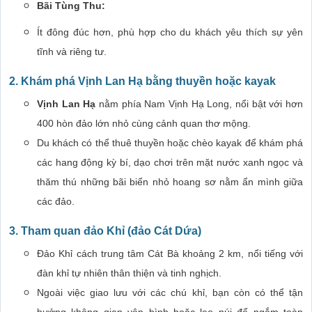
Bãi Tùng Thu:
Ít đông đúc hơn, phù hợp cho du khách yêu thích sự yên
tĩnh và riêng tư.
2. Khám phá Vịnh Lan Hạ bằng thuyền hoặc kayak
Vịnh Lan Hạ
nằm phía Nam Vịnh Hạ Long, nổi bật với hơn
400 hòn đảo lớn nhỏ cùng cảnh quan thơ mộng.
Du khách có thể thuê thuyền hoặc chèo kayak để khám phá
các hang động kỳ bí, dạo chơi trên mặt nước xanh ngọc và
thăm thú những bãi biển nhỏ hoang sơ nằm ẩn mình giữa
các đảo.
3. Tham quan đảo Khỉ (đảo Cát Dứa)
Đảo Khỉ cách trung tâm Cát Bà khoảng 2 km, nổi tiếng với
đàn khỉ tự nhiên thân thiện và tinh nghịch.
Ngoài việc giao lưu với các chú khỉ, bạn còn có thể tận