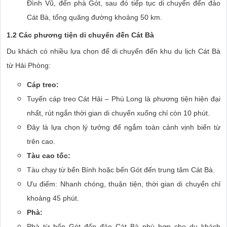
Đình Vũ, đến phà Gót, sau đó tiếp tục di chuyển đến đảo
Cát Bà, tổng quãng đường khoảng 50 km.
1.2 Các phương tiện di chuyển đến Cát Bà
Du khách có nhiều lựa chọn để di chuyển đến khu du lịch Cát Bà
từ Hải Phòng:
Cáp treo:
Tuyến cáp treo Cát Hải – Phù Long là phương tiện hiện đại
nhất, rút ngắn thời gian di chuyển xuống chỉ còn 10 phút.
Đây là lựa chọn lý tưởng để ngắm toàn cảnh vịnh biển từ
trên cao.
Tàu cao tốc:
Tàu chạy từ bến Bính hoặc bến Gót đến trung tâm Cát Bà.
Ưu điểm: Nhanh chóng, thuận tiện, thời gian di chuyển chỉ
khoảng 45 phút.
Phà:
Phà từ bến Gót đến đảo Cát Bà phù hợp cho du khách