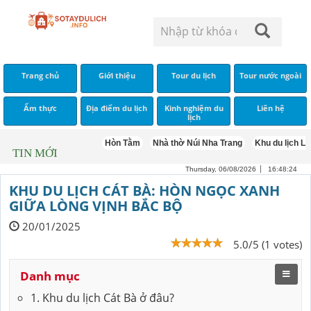
Trang chủ
Giới thiệu
Tour du lịch
Tour nước ngoài
Ẩm thực
Địa điểm du lịch
Kinh nghiệm du
Liên hệ
lịch
Hòn Tằm
Nhà thờ Núi Nha Trang
Khu du lịch LangBi
TIN MỚI
Thursday, 06/08/2026
16:48:25
KHU DU LỊCH CÁT BÀ: HÒN NGỌC XANH
GIỮA LÒNG VỊNH BẮC BỘ
20/01/2025
5.0/5 (1 votes)
Danh mục
1. Khu du lịch Cát Bà ở đâu?