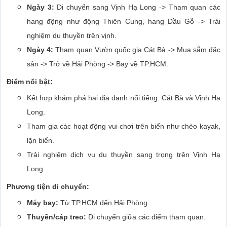
Ngày 3:
Di chuyển sang Vịnh Hạ Long -> Tham quan các
hang động như động Thiên Cung, hang Đầu Gỗ -> Trải
nghiệm du thuyền trên vịnh.
Ngày 4:
Tham quan Vườn quốc gia Cát Bà -> Mua sắm đặc
sản -> Trở về Hải Phòng -> Bay về TP.HCM.
Điểm nổi bật:
Kết hợp khám phá hai địa danh nổi tiếng: Cát Bà và Vịnh Hạ
Long.
Tham gia các hoạt động vui chơi trên biển như chèo kayak,
lặn biển.
Trải nghiệm dịch vụ du thuyền sang trọng trên Vịnh Hạ
Long.
Phương tiện di chuyển:
Máy bay:
Từ TP.HCM đến Hải Phòng.
Thuyền/cáp treo:
Di chuyển giữa các điểm tham quan.