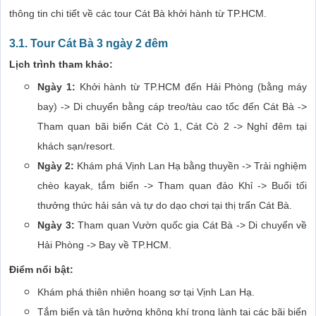
thông tin chi tiết về các tour Cát Bà khởi hành từ TP.HCM.
3.1. Tour Cát Bà 3 ngày 2 đêm
Lịch trình tham khảo:
Ngày 1:
Khởi hành từ TP.HCM đến Hải Phòng (bằng máy
bay) -> Di chuyển bằng cáp treo/tàu cao tốc đến Cát Bà ->
Tham quan bãi biển Cát Cò 1, Cát Cò 2 -> Nghỉ đêm tại
khách sạn/resort.
Ngày 2:
Khám phá Vịnh Lan Hạ bằng thuyền -> Trải nghiệm
chèo kayak, tắm biển -> Tham quan đảo Khỉ -> Buổi tối
thưởng thức hải sản và tự do dạo chơi tại thị trấn Cát Bà.
Ngày 3:
Tham quan Vườn quốc gia Cát Bà -> Di chuyển về
Hải Phòng -> Bay về TP.HCM.
Điểm nổi bật:
Khám phá thiên nhiên hoang sơ tại Vịnh Lan Hạ.
Tắm biển và tận hưởng không khí trong lành tại các bãi biển