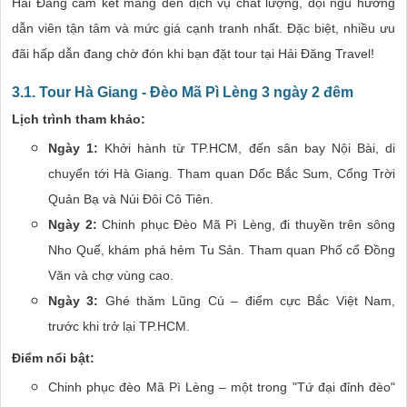
Hải Đăng cam kết mang đến dịch vụ chất lượng, đội ngũ hướng
dẫn viên tận tâm và mức giá cạnh tranh nhất. Đặc biệt, nhiều ưu
đãi hấp dẫn đang chờ đón khi bạn đặt tour tại Hải Đăng Travel!
3.1. Tour Hà Giang - Đèo Mã Pì Lèng 3 ngày 2 đêm
Lịch trình tham khảo:
Ngày 1:
Khởi hành từ TP.HCM, đến sân bay Nội Bài, di
chuyển tới Hà Giang. Tham quan Dốc Bắc Sum, Cổng Trời
Quản Bạ và Núi Đôi Cô Tiên.
Ngày 2:
Chinh phục Đèo Mã Pì Lèng, đi thuyền trên sông
Nho Quế, khám phá hẻm Tu Sản. Tham quan Phố cổ Đồng
Văn và chợ vùng cao.
Ngày 3:
Ghé thăm Lũng Cú – điểm cực Bắc Việt Nam,
trước khi trở lại TP.HCM.
Điểm nổi bật:
Chinh phục đèo Mã Pì Lèng – một trong "Tứ đại đỉnh đèo"