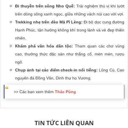
Đi thuyền trên sông Nho Quế:
Trải nghiệm thú vị khi lướt
trên dòng sông xanh ngọc, giữa những vách núi cao vời vợi.
Trekking nhẹ trên đèo Mã Pì Lèng:
Đi bộ dọc cung đường
Hạnh Phúc, tận hưởng không khí trong lành và vẻ đẹp thiên
nhiên.
Khám phá văn hóa dân tộc:
Tham quan các chợ vùng
cao, thưởng thức đặc sản như thắng cố, mèn mén, rượu
ngô.
Chụp ảnh tại các điểm check-in nổi tiếng:
Lũng Cú, Cao
nguyên đá Đồng Văn, Dinh thự họ Vương.
>> Các bạn xem thêm
Thác Pùng
TIN TỨC LIÊN QUAN