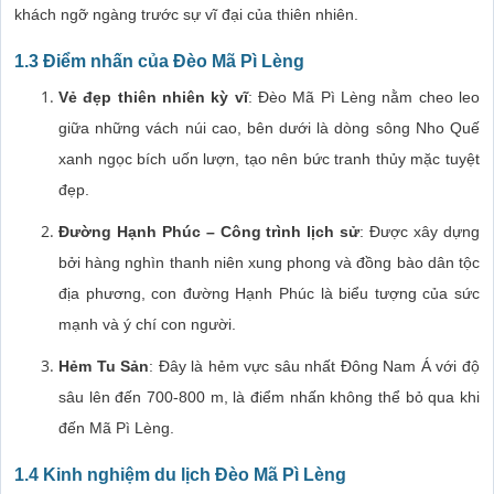
khách ngỡ ngàng trước sự vĩ đại của thiên nhiên.
1.3 Điểm nhấn của Đèo Mã Pì Lèng
Vẻ đẹp thiên nhiên kỳ vĩ
: Đèo Mã Pì Lèng nằm cheo leo
giữa những vách núi cao, bên dưới là dòng sông Nho Quế
xanh ngọc bích uốn lượn, tạo nên bức tranh thủy mặc tuyệt
đẹp.
Đường Hạnh Phúc – Công trình lịch sử
: Được xây dựng
bởi hàng nghìn thanh niên xung phong và đồng bào dân tộc
địa phương, con đường Hạnh Phúc là biểu tượng của sức
mạnh và ý chí con người.
Hẻm Tu Sản
: Đây là hẻm vực sâu nhất Đông Nam Á với độ
sâu lên đến 700-800 m, là điểm nhấn không thể bỏ qua khi
đến Mã Pì Lèng.
1.4 Kinh nghiệm du lịch Đèo Mã Pì Lèng