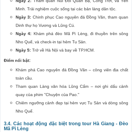
Ngày 2:
Tham quan Núi Đôi Quản Bạ, Cổng Trời, và Yên
Minh. Trải nghiệm cuộc sống tại các bản làng dân tộc.
Ngày 3:
Chinh phục Cao nguyên đá Đồng Văn, tham quan
Dinh thự họ Vương và Lũng Cú.
Ngày 4:
Khám phá đèo Mã Pì Lèng, đi thuyền trên sông
Nho Quế, và check-in tại hẻm Tu Sản.
Ngày 5:
Trở về Hà Nội và bay về TP.HCM.
Điểm nổi bật:
Khám phá Cao nguyên đá Đồng Văn – công viên địa chất
toàn cầu.
Tham quan Làng văn hóa Lũng Cẩm – nơi ghi dấu cảnh
quay của phim "Chuyện của Pao."
Chiêm ngưỡng cảnh đẹp tại hẻm vực Tu Sản và dòng sông
Nho Quế.
3.4. Các hoạt động đặc biệt trong tour Hà Giang - Đèo
Mã Pì Lèng