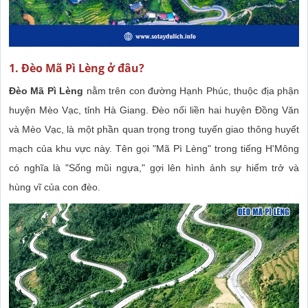
1. Đèo Mã Pì Lèng ở đâu?
Đèo Mã Pì Lèng
nằm trên con đường Hạnh Phúc, thuộc địa phận
huyện Mèo Vạc, tỉnh Hà Giang. Đèo nối liền hai huyện Đồng Văn
và Mèo Vạc, là một phần quan trọng trong tuyến giao thông huyết
mạch của khu vực này. Tên gọi "Mã Pì Lèng" trong tiếng H'Mông
có nghĩa là "Sống mũi ngựa," gợi lên hình ảnh sự hiểm trở và
hùng vĩ của con đèo.