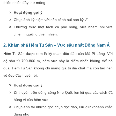
thiên nhiên đầy thơ mộng.
Hoạt động gợi ý
:
Chụp ảnh kỷ niệm với nền cảnh núi non kỳ vĩ.
Thưởng thức một tách cà phê nóng, vừa nhâm nhi vừa
chiêm ngưỡng thiên nhiên.
2. Khám phá Hẻm Tu Sản – Vực sâu nhất Đông Nam Á
Hẻm Tu Sản được xem là kỳ quan độc đáo của Mã Pì Lèng. Với
độ sâu từ 700-800 m, hẻm vực này là điểm nhấn không thể bỏ
qua. Hẻm Tu Sản không chỉ mang giá trị địa chất mà còn tạo nên
vẻ đẹp đầy huyền bí.
Hoạt động gợi ý
:
Đi thuyền trên dòng sông Nho Quế, len lỏi qua các vách đá
hùng vĩ của hẻm vực.
Chụp ảnh tại những góc chụp độc đáo, lưu giữ khoảnh khắc
đáng nhớ.