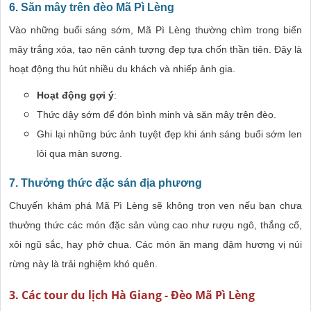
6. Săn mây trên đèo Mã Pì Lèng
Vào những buổi sáng sớm, Mã Pì Lèng thường chìm trong biển
mây trắng xóa, tạo nên cảnh tượng đẹp tựa chốn thần tiên. Đây là
hoạt động thu hút nhiều du khách và nhiếp ảnh gia.
Hoạt động gợi ý
:
Thức dậy sớm để đón bình minh và săn mây trên đèo.
Ghi lại những bức ảnh tuyệt đẹp khi ánh sáng buổi sớm len
lỏi qua màn sương.
7. Thưởng thức đặc sản địa phương
Chuyến khám phá Mã Pì Lèng sẽ không trọn vẹn nếu bạn chưa
thưởng thức các món đặc sản vùng cao như rượu ngô, thắng cố,
xôi ngũ sắc, hay phở chua. Các món ăn mang đậm hương vị núi
rừng này là trải nghiệm khó quên.
3. Các tour du lịch Hà Giang - Đèo Mã Pì Lèng