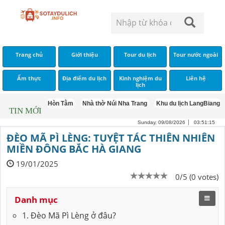
Trang chủ
Giới thiệu
Tour du lịch
Tour nước ngoài
Ẩm thực
Địa điểm du lịch
Kinh nghiệm du
Liên hệ
lịch
Hòn Tằm
Nhà thờ Núi Nha Trang
Khu du lịch LangBiang
Săn
TIN MỚI
Sunday, 09/08/2026
03:51:16
ĐÈO MÃ PÌ LÈNG: TUYỆT TÁC THIÊN NHIÊN
MIỀN ĐÔNG BẮC HÀ GIANG
19/01/2025
0/5 (0 votes)
Danh mục
1. Đèo Mã Pì Lèng ở đâu?