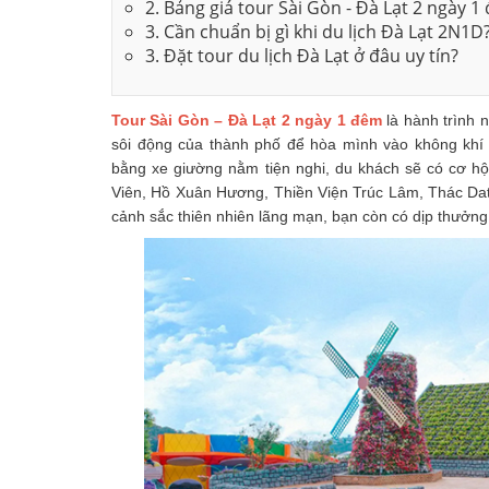
2. Bảng giá tour Sài Gòn - Đà Lạt 2 ngày 1
3. Cần chuẩn bị gì khi du lịch Đà Lạt 2N1D
3. Đặt tour du lịch Đà Lạt ở đâu uy tín?
Tour Sài Gòn – Đà Lạt 2 ngày 1 đêm
là hành trình
sôi động của thành phố để hòa mình vào không khí
bằng xe giường nằm tiện nghi, du khách sẽ có cơ 
Viên, Hồ Xuân Hương, Thiền Viện Trúc Lâm, Thác Da
cảnh sắc thiên nhiên lãng mạn, bạn còn có dịp thưởn