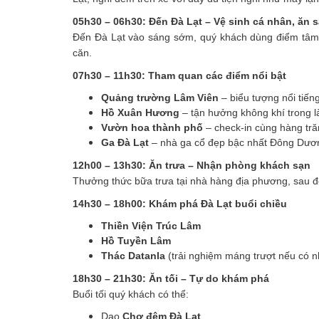
05h30 – 06h30: Đến Đà Lạt – Vệ sinh cá nhân, ăn 
Đến Đà Lạt vào sáng sớm, quý khách dùng điểm tâm
căn.
07h30 – 11h30: Tham quan các điểm nổi bật
Quảng trường Lâm Viên
– biểu tượng nổi tiến
Hồ Xuân Hương
– tận hưởng không khí trong 
Vườn hoa thành phố
– check-in cùng hàng tră
Ga Đà Lạt
– nhà ga cổ đẹp bậc nhất Đông Dươ
12h00 – 13h30: Ăn trưa – Nhận phòng khách sạn
Thưởng thức bữa trưa tại nhà hàng địa phương, sau đ
14h30 – 18h00: Khám phá Đà Lạt buổi chiều
Thiền Viện Trúc Lâm
Hồ Tuyền Lâm
Thác Datanla
(trải nghiệm máng trượt nếu có n
18h30 – 21h30: Ăn tối – Tự do khám phá
Buổi tối quý khách có thể:
Dạo
Chợ đêm Đà Lạt