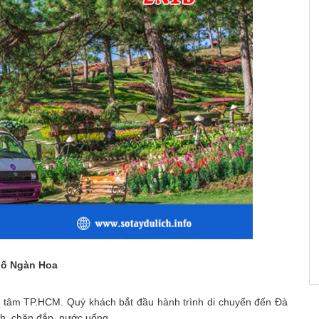
hố Ngàn Hoa
g tâm TP.HCM. Quý khách bắt đầu hành trình di chuyển đến Đà
nh, chăn đắp, nước uống.