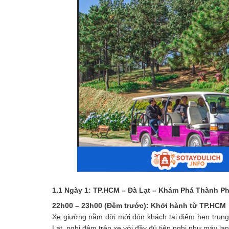
1.1 Ngày 1: TP.HCM – Đà Lạt – Khám Phá Thành P
22h00 – 23h00 (Đêm trước): Khởi hành từ TP.HCM
Xe giường nằm đời mới đón khách tại điểm hẹn trun
Lạt, nghỉ đêm trên xe với đầy đủ tiện nghi như máy lạ