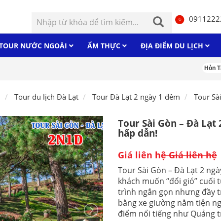
0911222
TOUR NƯỚC NGOÀI
ẨM THỰC
ĐỊA ĐIỂM DU LỊCH
Hòn Tằm
N
h
Tour du lịch Đà Lạt
Tour Đà Lạt 2 ngày 1 đêm
Tour Sà
Tour Sài Gòn – Đà Lạt 
hấp dẫn!
Giá liên hệ
Giá liên hệ
Tour Sài Gòn – Đà Lạt 2 ngà
khách muốn “đổi gió” cuối 
trình ngắn gọn nhưng đầy 
bằng xe giường nằm tiện n
điểm nổi tiếng như Quảng 