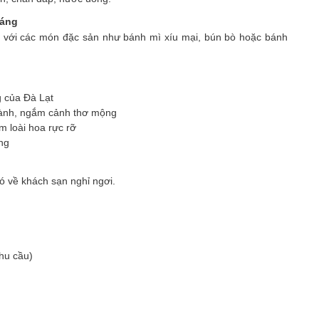
sáng
 với các món đặc sản như bánh mì xíu mại, bún bò hoặc bánh
g của Đà Lạt
lành, ngắm cảnh thơ mộng
m loài hoa rực rỡ
ng
ó về khách sạn nghỉ ngơi.
hu cầu)