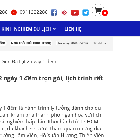
288
0911222288
0
KINH NGHIỆM DU LỊCH
LIÊN HỆ
hà thờ Núi Nha Trang
Khu du lịch LangBiang
Săn mây Đà Lạt
Du lịch Th
Thursday, 06/08/2026
16:44:33
i Gòn Đà Lạt 2 ngày 1 đêm
2 ngày 1 đêm trọn gói, lịch trình rất
y 1 đêm là hành trình lý tưởng dành cho du
tuần, khám phá thành phố ngàn hoa với lịch
trải nghiệm hấp dẫn. Khởi hành từ TP.HCM
ghi, du khách sẽ được tham quan những địa
trường Lâm Viên, Hồ Xuân Hương, Thiền Viện